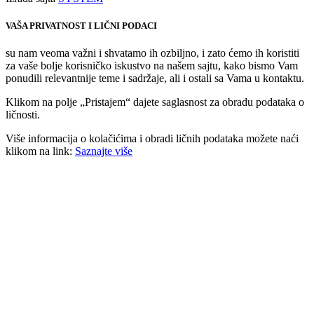
VAŠA PRIVATNOST I LIČNI PODACI
su nam veoma važni i shvatamo ih ozbiljno, i zato ćemo ih koristiti
za vaše bolje korisničko iskustvo na našem sajtu, kako bismo Vam
ponudili relevantnije teme i sadržaje, ali i ostali sa Vama u kontaktu.
Klikom na polje „Pristajem“ dajete saglasnost za obradu podataka o
ličnosti.
Više informacija o kolačićima i obradi ličnih podataka možete naći
klikom na link:
Saznajte više