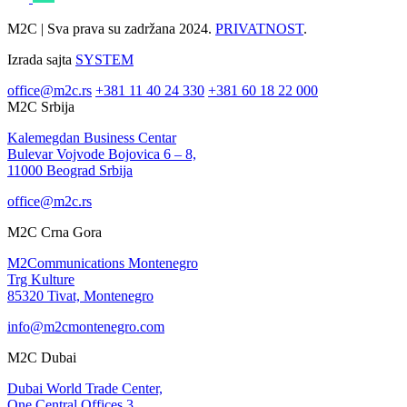
M2C | Sva prava su zadržana 2024.
PRIVATNOST
.
Izrada sajta
SYSTEM
office@m2c.rs
+381 11 40 24 330
+381 60 18 22 000
M2C Srbija
Kalemegdan Business Centar
Bulevar Vojvode Bojovica 6 – 8,
11000 Beograd Srbija
office@m2c.rs
M2C Crna Gora
M2Communications Montenegro
Trg Kulture
85320 Tivat, Montenegro
info@m2cmontenegro.com
M2C Dubai
Dubai World Trade Center,
One Central Offices 3