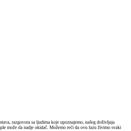
ustava, razgovora sa ljudima koje upoznajemo, našeg doživljaja
 svugde može da nadje okidač. Možemo reći da ovu fazu živimo svaki