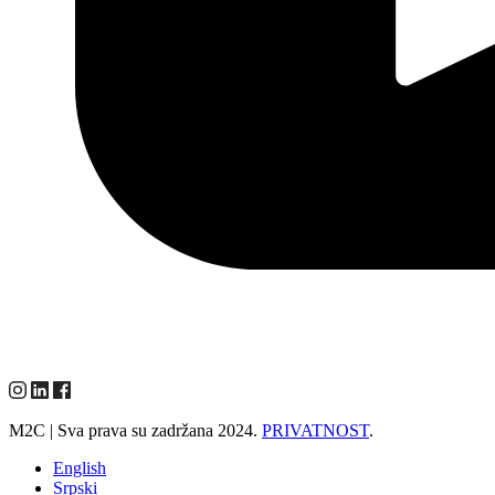
M2C | Sva prava su zadržana 2024.
PRIVATNOST
.
English
Srpski