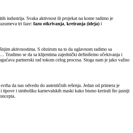
tih industrija. Svaka aktivnost ili projekat na kome radimo je
drazumeva tri faze:
fazu otkrivanja
,
kreiranja (ideja)
i
ašnjim aktivnostima. S obzirom na to da uglavnom radimo sa
ti… Trudimo se da sa klijentima zajednički definišemo očekivanja i
mogućava partnerski rad tokom celog procesa. Stoga nam je jako važno
e svrha da nas odvedu do autentičnih rešenja. Jedan od primera je
 tipove i simboliku karnevalskih maski kako bismo kreirali što jasniji
koncepta.