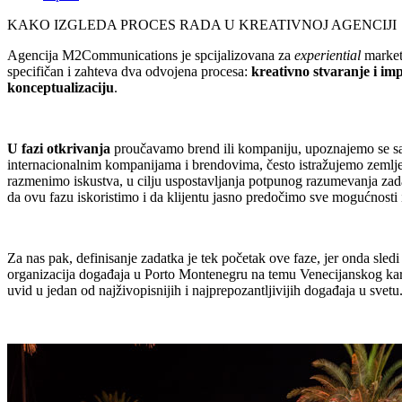
KAKO IZGLEDA PROCES RADA U KREATIVNOJ AGENCIJI
Agencija M2Communications je spcijalizovana za
experiential
market
specifičan i zahteva dva odvojena procesa:
kreativno stvaranje i im
konceptualizaciju
.
U fazi otkrivanja
proučavamo brend ili kompaniju, upoznajemo se sa 
internacionalnim kompanijama i brendovima, često istražujemo zemlje i
razmenimo iskustva, u cilju uspostavljanja potpunog razumevanja zad
da ovu fazu iskoristimo i da klijentu jasno predočimo sve mogućnosti 
Za nas pak, definisanje zadatka je tek početak ove faze, jer onda sled
organizacija događaja u Porto Montenegru na temu Venecijanskog karneva
uvid u jedan od najživopisnijih i najprepozantljivijih događaja u svet