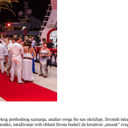
nekog prethodnog saznanja, analize svega što nas okružuje, životnih isk
 i ukratko, istraživanje svih oblasti života budući da kreativni „mozak“