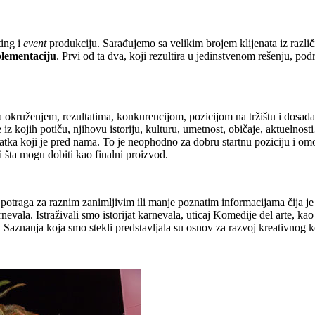
ing i
event
produkciju. Sarađujemo sa velikim brojem klijenata iz različi
plementaciju
. Prvi od ta dva, koji rezultira u jedinstvenom rešenju, po
okruženjem, rezultatima, konkurencijom, pozicijom na tržištu i dosad
z kojih potiču, njihovu istoriju, kulturu, umetnost, običaje, aktuelnos
atka koji je pred nama. To je neophodno za dobru startnu poziciju i o
i šta mogu dobiti kao finalni proizvod.
i potraga za raznim zanimljivim ili manje poznatim informacijama čija j
la. Istraživali smo istorijat karnevala, uticaj Komedije del arte, kao i
u. Saznanja koja smo stekli predstavljala su osnov za razvoj kreativnog 