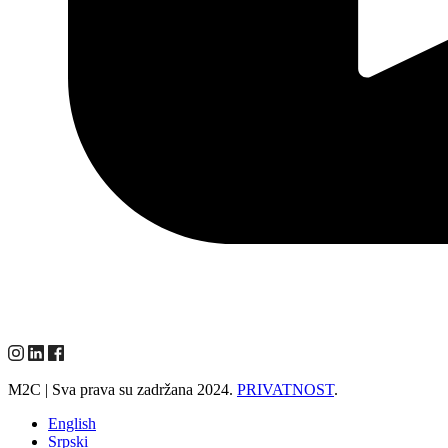
M2C | Sva prava su zadržana 2024.
PRIVATNOST
.
English
Srpski