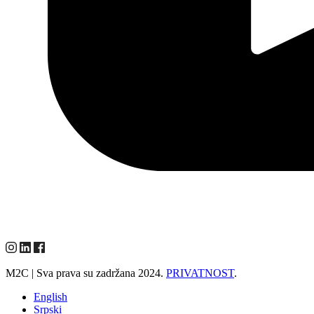
M2C | Sva prava su zadržana 2024.
PRIVATNOST
.
English
Srpski