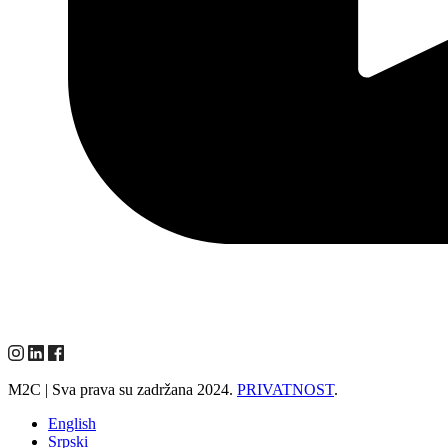
M2C | Sva prava su zadržana 2024.
PRIVATNOST
.
English
Srpski