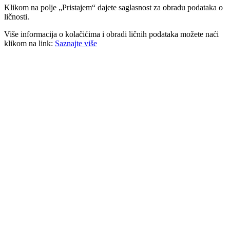
Klikom na polje „Pristajem“ dajete saglasnost za obradu podataka o
ličnosti.
Više informacija o kolačićima i obradi ličnih podataka možete naći
klikom na link:
Saznajte više