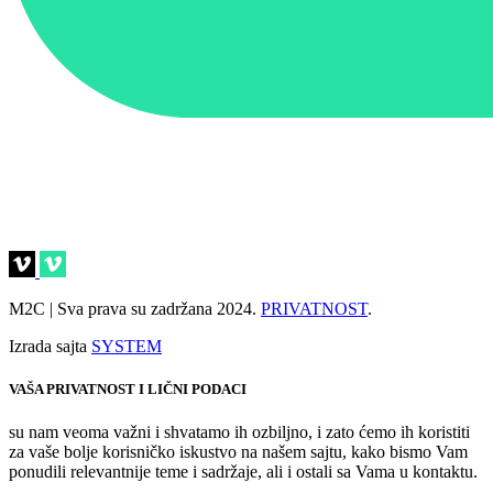
M2C | Sva prava su zadržana 2024.
PRIVATNOST
.
Izrada sajta
SYSTEM
VAŠA PRIVATNOST I LIČNI PODACI
su nam veoma važni i shvatamo ih ozbiljno, i zato ćemo ih koristiti
za vaše bolje korisničko iskustvo na našem sajtu, kako bismo Vam
ponudili relevantnije teme i sadržaje, ali i ostali sa Vama u kontaktu.