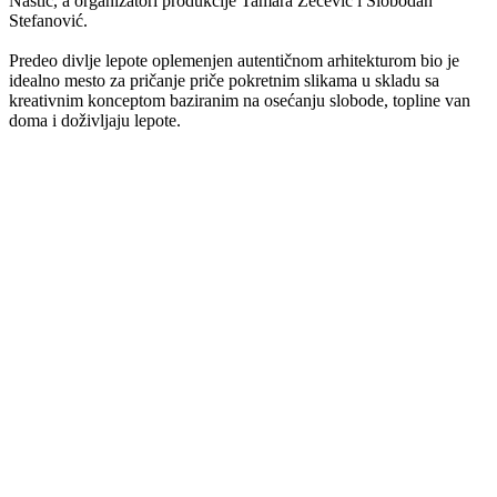
Nastić, a organizatori produkcije Tamara Zečević i Slobodan
Stefanović.
Predeo divlje lepote oplemenjen autentičnom arhitekturom bio je
idealno mesto za pričanje priče pokretnim slikama u skladu sa
kreativnim konceptom baziranim na osećanju slobode, topline van
doma i doživljaju lepote.