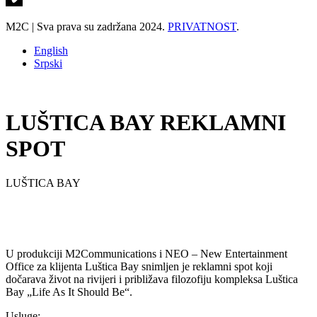
M2C | Sva prava su zadržana 2024.
PRIVATNOST
.
English
Srpski
LUŠTICA BAY REKLAMNI
SPOT
LUŠTICA BAY
U produkciji M2Communications i NEO – New Entertainment
Office za klijenta Luštica Bay snimljen je reklamni spot koji
dočarava život na rivijeri i približava filozofiju kompleksa Luštica
Bay „Life As It Should Be“.
Usluge: