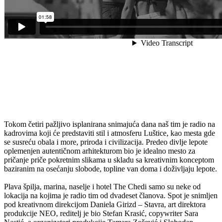
Tokom četiri pažljivo isplanirana snimajuća dana naš tim je radio na
kadrovima koji će predstaviti stil i atmosferu Luštice, kao mesta gde
se susreću obala i more, priroda i civilizacija. Predeo divlje lepote
oplemenjen autentičnom arhitekturom bio je idealno mesto za
pričanje priče pokretnim slikama u skladu sa kreativnim konceptom
baziranim na osećanju slobode, topline van doma i doživljaju lepote.
Plava špilja, marina, naselje i hotel The Chedi samo su neke od
lokacija na kojima je radio tim od dvadeset članova. Spot je snimljen
pod kreativnom direkcijom Daniela Girizd – Stavra, art direktora
produkcije NEO, reditelj je bio Stefan Krasić, copywriter Sara